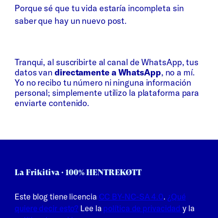
Porque sé que tu vida estaría incompleta sin
saber que hay un nuevo post.
Whatsapp
Bluesky
Tranqui, al suscribirte al canal de WhatsApp, tus
datos van
directamente a WhatsApp
, no a mí.
Yo no recibo tu número ni ninguna información
personal; simplemente utilizo la plataforma para
enviarte contenido.
La Frikitiva · 100% HENTREKØTT
Este blog tiene licencia
CC BY-NC-SA 4.0
.
¿Qué
quiere decir esto?
Lee la
política de privacidad
y la