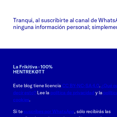
Whatsapp
Bluesky
Tranqui, al suscribirte al canal de What
ninguna información personal; simplement
La Frikitiva · 100%
HENTREKØTT
Este blog tiene licencia
CC BY-NC-SA 4.0
.
¿Qué q
decir esto?
Lee la
política de privacidad
y la
polític
cookies
.
Si te
suscribes por WhatsApp
, sólo recibirás las