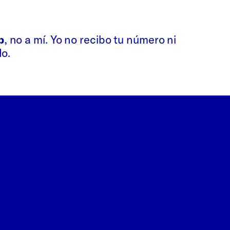
p
, no a mí. Yo no recibo tu número ni
do.