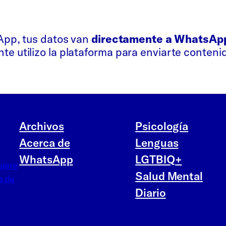
sApp, tus datos van
directamente a WhatsAp
e utilizo la plataforma para enviarte conteni
Archivos
Psicología
Acerca de
Lenguas
WhatsApp
LGTBIQ+
uiere
Salud Mental
a de
Diario