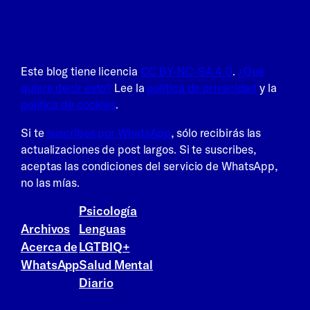
La Frikitiva · 100% HENTREKØTT
Este blog tiene licencia
CC BY-NC-SA 4.0
.
¿Qué
quiere decir esto?
Lee la
política de privacidad
y la
política de cookies
.
Si te
suscribes por WhatsApp
, sólo recibirás las
actualizaciones de post largos. Si te suscribes,
aceptas las condiciones del servicio de WhatsApp,
no las mías.
Psicología
Archivos
Lenguas
Acerca de
LGTBIQ+
WhatsApp
Salud Mental
Diario