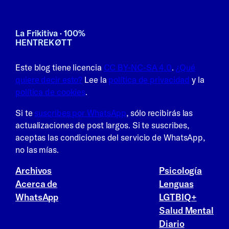
La Frikitiva · 100%
HENTREKØTT
Este blog tiene licencia
CC BY-NC-SA 4.0
.
¿Qué
quiere decir esto?
Lee la
política de privacidad
y la
política de cookies
.
Si te
suscribes por WhatsApp
, sólo recibirás las
actualizaciones de post largos. Si te suscribes,
aceptas las condiciones del servicio de WhatsApp,
no las mías.
Archivos
Psicología
Acerca de
Lenguas
WhatsApp
LGTBIQ+
Salud Mental
Diario