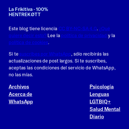
La Frikitiva · 100%
HENTREKØTT
Este blog tiene licencia
CC BY-NC-SA 4.0
.
¿Qué
quiere decir esto?
Lee la
política de privacidad
y la
política de cookies
.
Si te
suscribes por WhatsApp
, sólo recibirás las
actualizaciones de post largos. Si te suscribes,
aceptas las condiciones del servicio de WhatsApp,
no las mías.
Archivos
Psicología
Acerca de
Lenguas
WhatsApp
LGTBIQ+
Salud Mental
Diario