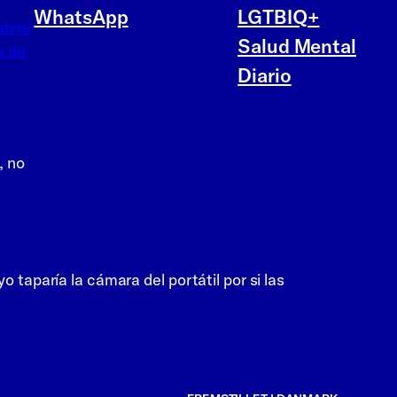
WhatsApp
LGTBIQ+
uiere
Salud Mental
a de
Diario
, no
 taparía la cámara del portátil por si las