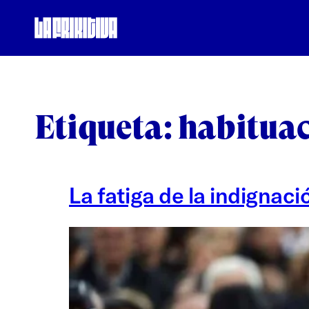
Saltar
al
contenido
Etiqueta:
habitua
La fatiga de la indigna