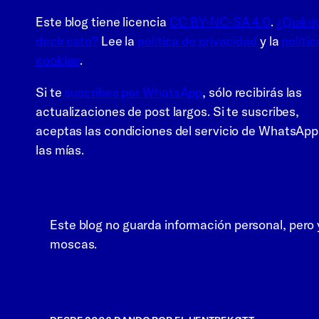
Este blog tiene licencia
CC BY-NC-SA 4.0
.
¿Qué q
decir esto?
Lee la
política de privacidad
y la
polític
cookies
.
Si te
suscribes por WhatsApp
, sólo recibirás las
actualizaciones de post largos. Si te suscribes,
aceptas las condiciones del servicio de WhatsApp
las mías.
Este blog no guarda información personal, pero yo
moscas.