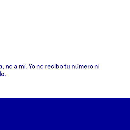
p
, no a mí. Yo no recibo tu número ni
do.