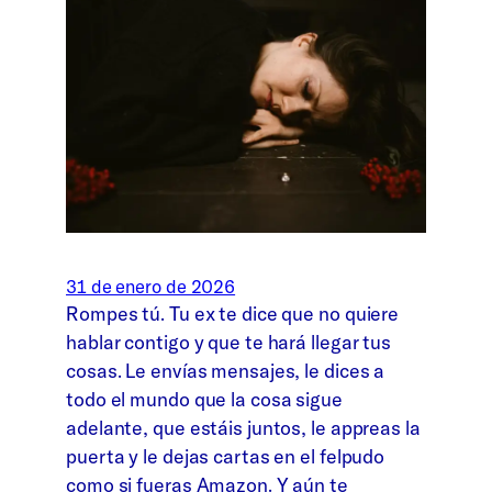
31 de enero de 2026
Rompes tú. Tu ex te dice que no quiere
hablar contigo y que te hará llegar tus
cosas. Le envías mensajes, le dices a
todo el mundo que la cosa sigue
adelante, que estáis juntos, le appreas la
puerta y le dejas cartas en el felpudo
como si fueras Amazon. Y aún te