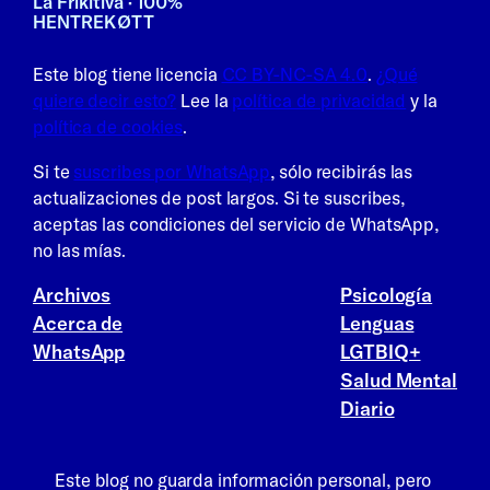
La Frikitiva · 100%
HENTREKØTT
Este blog tiene licencia
CC BY-NC-SA 4.0
.
¿Qué
quiere decir esto?
Lee la
política de privacidad
y la
política de cookies
.
Si te
suscribes por WhatsApp
, sólo recibirás las
actualizaciones de post largos. Si te suscribes,
aceptas las condiciones del servicio de WhatsApp,
no las mías.
Archivos
Psicología
Acerca de
Lenguas
WhatsApp
LGTBIQ+
Salud Mental
Diario
Este blog no guarda información personal, pero