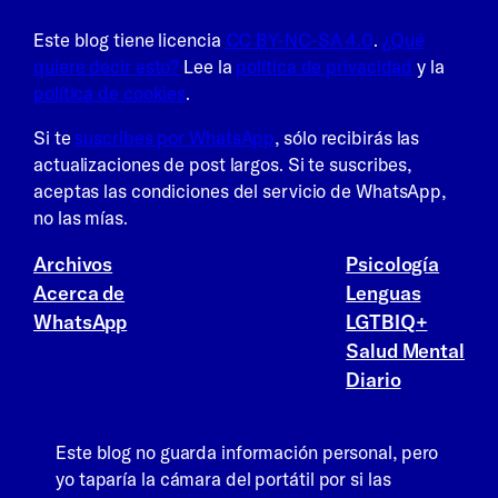
Este blog tiene licencia
CC BY-NC-SA 4.0
.
¿Qué
quiere decir esto?
Lee la
política de privacidad
y la
política de cookies
.
Si te
suscribes por WhatsApp
, sólo recibirás las
actualizaciones de post largos. Si te suscribes,
aceptas las condiciones del servicio de WhatsApp,
no las mías.
Archivos
Psicología
Acerca de
Lenguas
WhatsApp
LGTBIQ+
Salud Mental
Diario
Este blog no guarda información personal, pero
yo taparía la cámara del portátil por si las