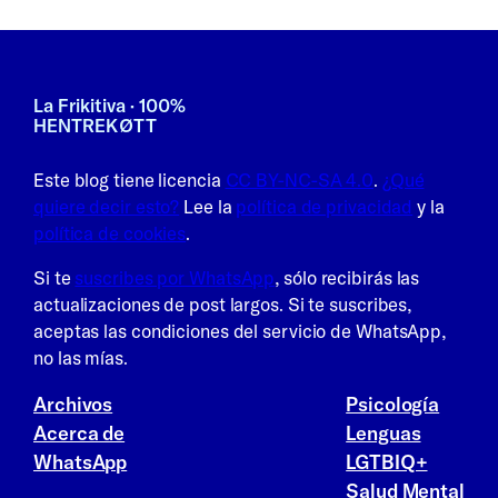
La Frikitiva · 100%
HENTREKØTT
Este blog tiene licencia
CC BY-NC-SA 4.0
.
¿Qué
quiere decir esto?
Lee la
política de privacidad
y la
política de cookies
.
Si te
suscribes por WhatsApp
, sólo recibirás las
actualizaciones de post largos. Si te suscribes,
aceptas las condiciones del servicio de WhatsApp,
no las mías.
Archivos
Psicología
Acerca de
Lenguas
WhatsApp
LGTBIQ+
Salud Mental