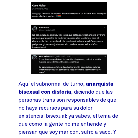
Aquí el subnormal de turno,
anarquista
bisexual con disforia
, diciendo que las
personas trans son responsables de que
no haya recursos para su dolor
existencial bisexual: ya sabes, el tema de
que como la gente no me entiende y
piensan que soy maricon, sufro a saco. Y