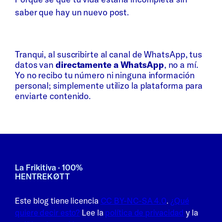
saber que hay un nuevo post.
Whatsapp
Bluesky
Tranqui, al suscribirte al canal de WhatsApp, tus
datos van
directamente a WhatsApp
, no a mí.
Yo no recibo tu número ni ninguna información
personal; simplemente utilizo la plataforma para
enviarte contenido.
La Frikitiva · 100%
HENTREKØTT
Este blog tiene licencia
CC BY-NC-SA 4.0
.
¿Qué
quiere decir esto?
Lee la
política de privacidad
y la