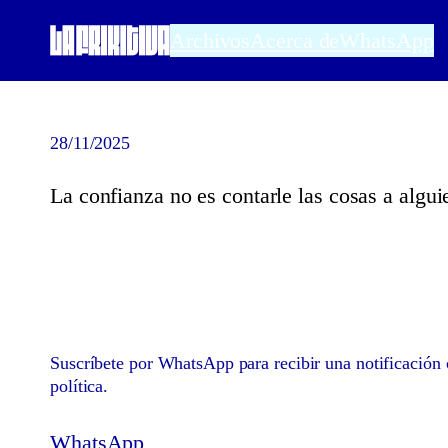
Saltar
Archivos
Acerca de
WhatsApp
al
contenido
28/11/2025
La confianza no es contarle las cosas a algui
Suscríbete por WhatsApp para recibir una notificación c
política.
WhatsApp