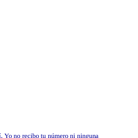
app
Bluesky
í. Yo no recibo tu número ni ninguna