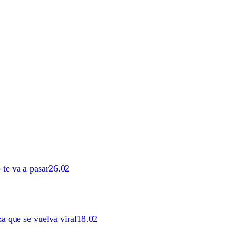
 te va a pasar
26.02
za que se vuelva viral
18.02