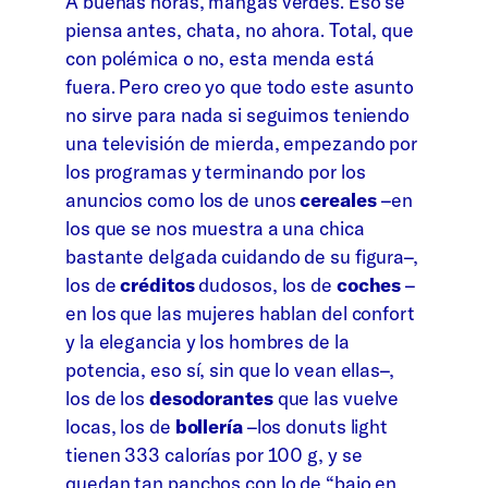
A buenas horas, mangas verdes. Eso se
piensa antes, chata, no ahora. Total, que
con polémica o no, esta menda está
fuera. Pero creo yo que todo este asunto
no sirve para nada si seguimos teniendo
una televisión de mierda, empezando por
los programas y terminando por los
anuncios como los de unos
cereales
–en
los que se nos muestra a una chica
bastante delgada cuidando de su figura–,
los de
créditos
dudosos, los de
coches
–
en los que las mujeres hablan del confort
y la elegancia y los hombres de la
potencia, eso sí, sin que lo vean ellas–,
los de los
desodorantes
que las vuelve
locas, los de
bollería
–los donuts light
tienen 333 calorías por 100 g, y se
quedan tan panchos con lo de “bajo en