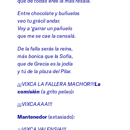
que de todas eres la más resalá.
Entre chocolate y buñuelos
veo tu grácil andar.
Voy a ‘garrar un pañuelo
que me se cae la cansalá.
De la falla serás la reina,
más bonica que la Sofía,
que de Grecia es la jodía
y tú de la plaza del Pilar.
¡¡¡VIXCA LA FALLERA MACHOR!!!
La
comisión
(a grito pelao)
:
¡¡¡VIXCAAAA!!!
Mantenedor
(extasiado):
¡¡¡VIXCA VALENSIA!!!