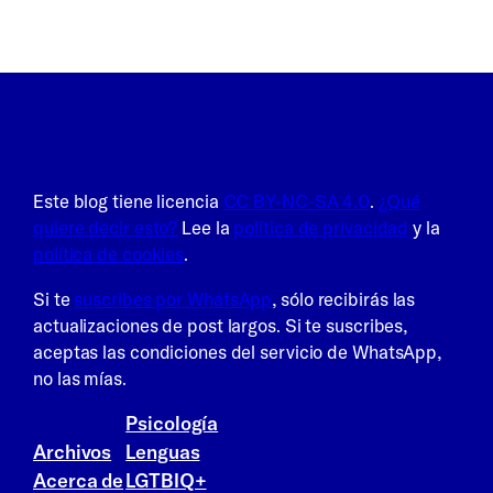
La Frikitiva · 100% HENTREKØTT
Este blog tiene licencia
CC BY-NC-SA 4.0
.
¿Qué
quiere decir esto?
Lee la
política de privacidad
y la
política de cookies
.
Si te
suscribes por WhatsApp
, sólo recibirás las
actualizaciones de post largos. Si te suscribes,
aceptas las condiciones del servicio de WhatsApp,
no las mías.
Psicología
Archivos
Lenguas
Acerca de
LGTBIQ+