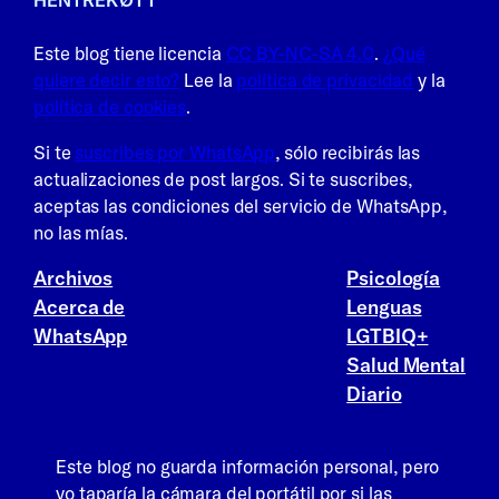
Este blog tiene licencia
CC BY-NC-SA 4.0
.
¿Qué
quiere decir esto?
Lee la
política de privacidad
y la
política de cookies
.
Si te
suscribes por WhatsApp
, sólo recibirás las
actualizaciones de post largos. Si te suscribes,
aceptas las condiciones del servicio de WhatsApp,
no las mías.
Archivos
Psicología
Acerca de
Lenguas
WhatsApp
LGTBIQ+
Salud Mental
Diario
Este blog no guarda información personal, pero
yo taparía la cámara del portátil por si las