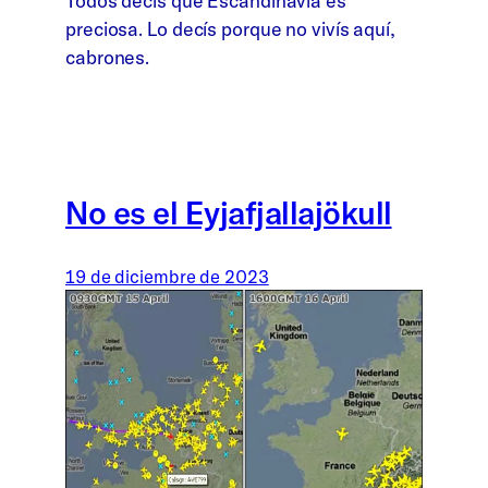
Todos decís que Escandinavia es
preciosa. Lo decís porque no vivís aquí,
cabrones.
No es el Eyjafjallajökull
19 de diciembre de 2023