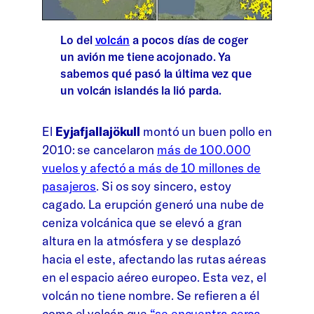
Lo del
volcán
a pocos días de coger
un avión me tiene acojonado. Ya
sabemos qué pasó la última vez que
un volcán islandés la lió parda.
El
Eyjafjallajökull
montó un buen pollo en
2010: se cancelaron
más de 100.000
vuelos y afectó a más de 10 millones de
pasajeros
. Si os soy sincero, estoy
cagado. La erupción generó una nube de
ceniza volcánica que se elevó a gran
altura en la atmósfera y se desplazó
hacia el este, afectando las rutas aéreas
en el espacio aéreo europeo. Esta vez, el
volcán no tiene nombre. Se refieren a él
como el volcán que
“se encuentra cerca