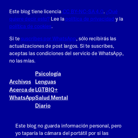
Este blog tiene licencia
CC BY-NC-SA 4.0
.
¿Qué
quiere decir esto?
Lee la
política de privacidad
y la
política de cookies
.
Si te
suscribes por WhatsApp
, sólo recibirás las
actualizaciones de post largos. Si te suscribes,
aceptas las condiciones del servicio de WhatsApp,
no las mías.
Psicología
Archivos
Lenguas
Acerca de
LGTBIQ+
WhatsApp
Salud Mental
Diario
Este blog no guarda información personal, pero
yo taparía la cámara del portátil por si las