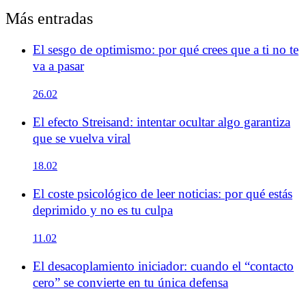
Más entradas
El sesgo de optimismo: por qué crees que a ti no te
va a pasar
26.02
El efecto Streisand: intentar ocultar algo garantiza
que se vuelva viral
18.02
El coste psicológico de leer noticias: por qué estás
deprimido y no es tu culpa
11.02
El desacoplamiento iniciador: cuando el “contacto
cero” se convierte en tu única defensa