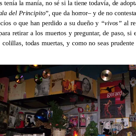
 tenía la manía, no sé si la tiene todavía, de adop
ala del Principito
”, que da horror– y de no contest
acíos o que han perdido a su dueño y
“vivos”
al re
ra retirar a los muertos y preguntar, de paso, si 
colillas, todas muertas, y como no seas prudente y