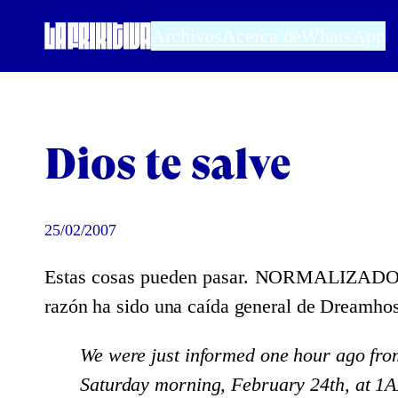
Saltar
Archivos
Acerca de
WhatsApp
al
contenido
Dios te salve
25/02/2007
Estas cosas pueden pasar. NORMALIZADO ha e
razón ha sido una caída general de Dreamhost
We were just informed one hour ago fro
Saturday morning, February 24th, at 1A