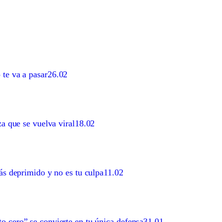
 te va a pasar
26.02
za que se vuelva viral
18.02
tás deprimido y no es tu culpa
11.02
o cero” se convierte en tu única defensa
31.01