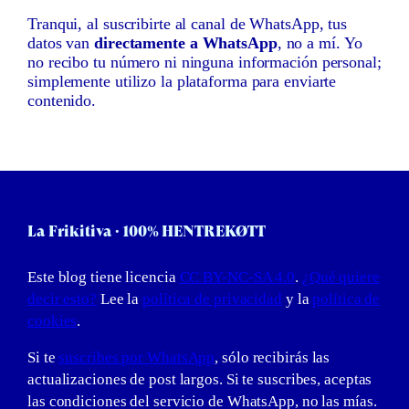
Tranqui, al suscribirte al canal de WhatsApp, tus
datos van
directamente a WhatsApp
, no a mí. Yo
no recibo tu número ni ninguna información personal;
simplemente utilizo la plataforma para enviarte
contenido.
La Frikitiva · 100% HENTREKØTT
Este blog tiene licencia
CC BY-NC-SA 4.0
.
¿Qué quiere
decir esto?
Lee la
política de privacidad
y la
política de
cookies
.
Si te
suscribes por WhatsApp
, sólo recibirás las
actualizaciones de post largos. Si te suscribes, aceptas
las condiciones del servicio de WhatsApp, no las mías.