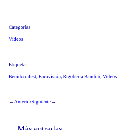
Categorías
Vídeos
Etiquetas
Benidormfest
,
Eurovisión
,
Rigoberta Bandini
,
Vídeos
←
Anterior
Siguiente
→
Más entradas