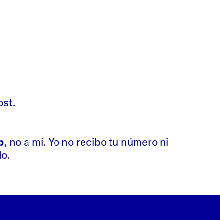
ost.
Whatsapp
Bluesky
p
, no a mí. Yo no recibo tu número ni
do.