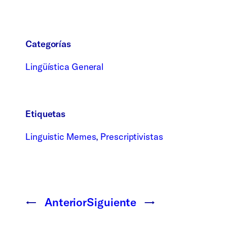
Categorías
Lingüística General
Etiquetas
Linguistic Memes
, 
Prescriptivistas
←
Anterior
Siguiente
→