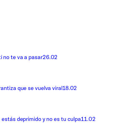
i no te va a pasar
26.02
rantiza que se vuelva viral
18.02
é estás deprimido y no es tu culpa
11.02