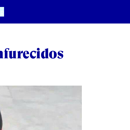
pp
nfurecidos