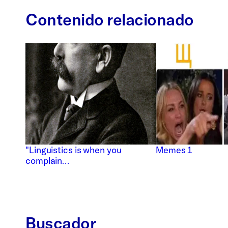
Contenido relacionado
"Linguistics is when you
Memes 1
complain…
Buscador