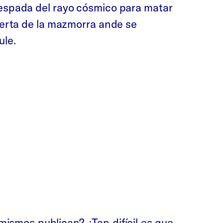
 espada del rayo cósmico para matar
puerta de la mazmorra ande se
ule.
mismos publican? ¿Tan difícil es que