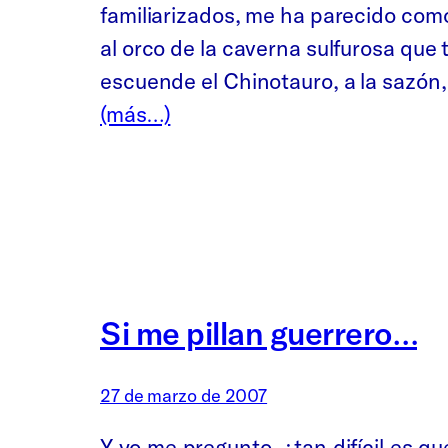
familiarizados, me ha parecido como
al orco de la caverna sulfurosa que
escuende el Chinotauro, a la sazón
(más…)
Si me pillan guerrero…
27 de marzo de 2007
Y yo me pregunto, ¿tan difícil es q