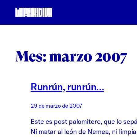
Saltar
al
contenido
Mes:
marzo 2007
Runrún, runrún…
29 de marzo de 2007
Este es post palomitero, que lo sepá
Ni matar al león de Nemea, ni limpia