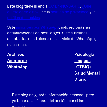
Este blog tiene licencia
CC BY-NC-SA 4.0
.
¿Qué
quiere decir esto?
Lee la
política de privacidad
y la
política de cookies
.
Si te
suscribes por WhatsApp
, sólo recibirás las
actualizaciones de post largos. Si te suscribes,
aceptas las condiciones del servicio de WhatsApp,
no las mías.
Archivos
Psicología
Acerca de
Lenguas
WhatsApp
LGTBIQ+
Salud Mental
Diario
Este blog no guarda información personal, pero
yo taparía la cámara del portátil por si las
moscas.