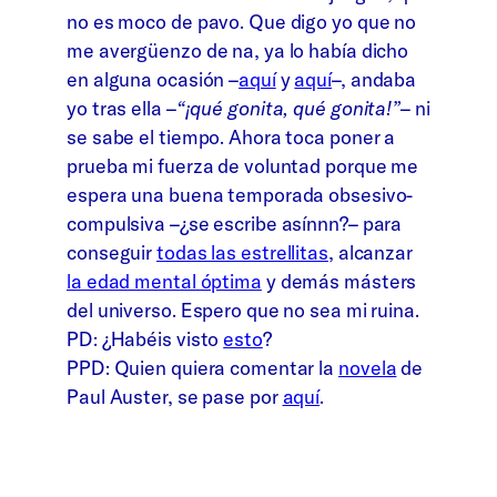
no es moco de pavo. Que digo yo que no
me avergüenzo de na, ya lo había dicho
en alguna ocasión –
aquí
y
aquí
–, andaba
yo tras ella –
“¡qué gonita, qué gonita!”
– ni
se sabe el tiempo. Ahora toca poner a
prueba mi fuerza de voluntad porque me
espera una buena temporada obsesivo-
compulsiva –¿se escribe asínnn?– para
conseguir
todas las estrellitas
, alcanzar
la edad mental óptima
y demás másters
del universo. Espero que no sea mi ruina.
PD: ¿Habéis visto
esto
?
PPD: Quien quiera comentar la
novela
de
Paul Auster, se pase por
aquí
.