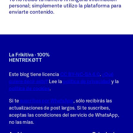
personal; simplemente utilizo la plataforma para
enviarte contenido.
La Frikitiva · 100%
HENTREKØTT
Este blog tiene licencia
CC BY-NC-SA 4.0
.
¿Qué
quiere decir esto?
Lee la
política de privacidad
y la
política de cookies
.
Si te
suscribes por WhatsApp
, sólo recibirás las
actualizaciones de post largos. Si te suscribes,
aceptas las condiciones del servicio de WhatsApp,
no las mías.