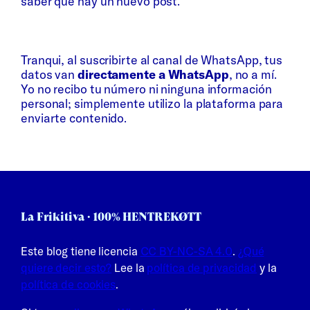
saber que hay un nuevo post.
Whatsapp
Bluesky
Tranqui, al suscribirte al canal de WhatsApp, tus
datos van
directamente a WhatsApp
, no a mí.
Yo no recibo tu número ni ninguna información
personal; simplemente utilizo la plataforma para
enviarte contenido.
La Frikitiva · 100% HENTREKØTT
Este blog tiene licencia
CC BY-NC-SA 4.0
.
¿Qué
quiere decir esto?
Lee la
política de privacidad
y la
política de cookies
.