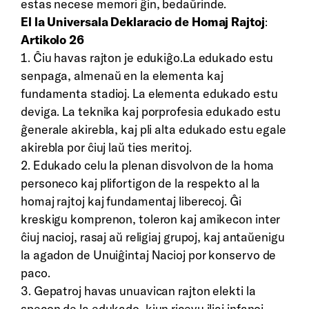
estas necese memori ĝin, bedaŭrinde.
El la Universala Deklaracio de Homaj Rajtoj
:
Artikolo 26
1. Ĉiu havas rajton je edukiĝo.La edukado estu
senpaga, almenaŭ en la elementa kaj
fundamenta stadioj. La elementa edukado estu
deviga. La teknika kaj porprofesia edukado estu
ĝenerale akirebla, kaj pli alta edukado estu egale
akirebla por ĉiuj laŭ ties meritoj.
2. Edukado celu la plenan disvolvon de la homa
personeco kaj plifortigon de la respekto al la
homaj rajtoj kaj fundamentaj liberecoj. Ĝi
kreskigu komprenon, toleron kaj amikecon inter
ĉiuj nacioj, rasaj aŭ religiaj grupoj, kaj antaŭenigu
la agadon de Unuiĝintaj Nacioj por konservo de
paco.
3. Gepatroj havas unuavican rajton elekti la
specon de la edukado, kiun ricevu iliaj infanoj.