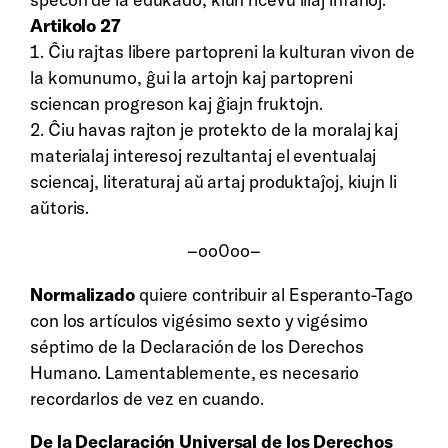
Artikolo 27
1. Ĉiu rajtas libere partopreni la kulturan vivon de
la komunumo, ĝui la artojn kaj partopreni
sciencan progreson kaj ĝiajn fruktojn.
2. Ĉiu havas rajton je protekto de la moralaj kaj
materialaj interesoj rezultantaj el eventualaj
sciencaj, literaturaj aŭ artaj produktaĵoj, kiujn li
aŭtoris.
–oo0oo–
Normalizado
quiere contribuir al Esperanto-Tago
con los artículos vigésimo sexto y vigésimo
séptimo de la Declaración de los Derechos
Humano. Lamentablemente, es necesario
recordarlos de vez en cuando.
De la Declaración Universal de los Derechos