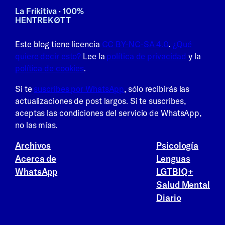
La Frikitiva · 100%
HENTREKØTT
Este blog tiene licencia
CC BY-NC-SA 4.0
.
¿Qué
quiere decir esto?
Lee la
política de privacidad
y la
política de cookies
.
Si te
suscribes por WhatsApp
, sólo recibirás las
actualizaciones de post largos. Si te suscribes,
aceptas las condiciones del servicio de WhatsApp,
no las mías.
Archivos
Psicología
Acerca de
Lenguas
WhatsApp
LGTBIQ+
Salud Mental
Diario