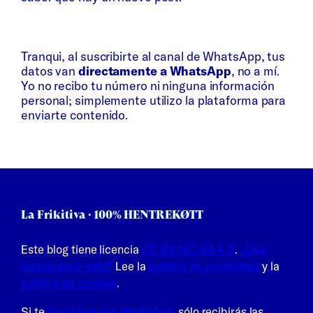
Whatsapp
Bluesky
Tranqui, al suscribirte al canal de WhatsApp, tus
datos van
directamente a WhatsApp
, no a mí.
Yo no recibo tu número ni ninguna información
personal; simplemente utilizo la plataforma para
enviarte contenido.
La Frikitiva · 100% HENTREKØTT
Este blog tiene licencia
CC BY-NC-SA 4.0
.
¿Qué
quiere decir esto?
Lee la
política de privacidad
y la
política de cookies
.
Si te
suscribes por WhatsApp
, sólo recibirás las