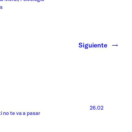
s
Siguiente
→
26.02
i no te va a pasar