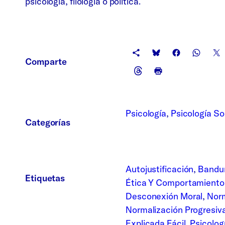
psicología, filología o política.
Comparte
Psicología
, 
Psicología So
Categorías
Autojustificación
, 
Bandu
Etiquetas
Ética Y Comportamiento
Desconexión Moral
, 
Norm
Normalización Progresiv
Explicada Fácil
, 
Psicolog