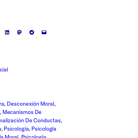
cial
ra
, 
Desconexión Moral
, 
, 
Mecanismos De
alización De Conductas
, 
a
, 
Psicología
, 
Psicología
ía Moral
, 
Psicología