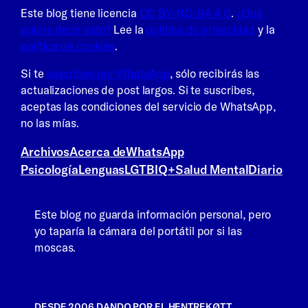
Este blog tiene licencia
CC BY-NC-SA 4.0
.
¿Qué
quiere decir esto?
Lee la
política de privacidad
y la
política de cookies
.
Si te
suscribes por WhatsApp
, sólo recibirás las
actualizaciones de post largos. Si te suscribes,
aceptas las condiciones del servicio de WhatsApp,
no las mías.
Archivos
Acerca de
WhatsApp
Psicología
Lenguas
LGTBIQ+
Salud Mental
Diario
Este blog no guarda información personal, pero
yo taparía la cámara del portátil por si las
moscas.
DESDE 2006 DANDO POR EL HENTREKØTT