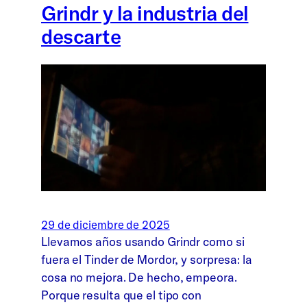
Grindr y la industria del
descarte
29 de diciembre de 2025
Llevamos años usando Grindr como si
fuera el Tinder de Mordor, y sorpresa: la
cosa no mejora. De hecho, empeora.
Porque resulta que el tipo con