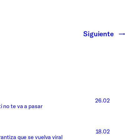
Siguiente
→
26.02
i no te va a pasar
18.02
rantiza que se vuelva viral