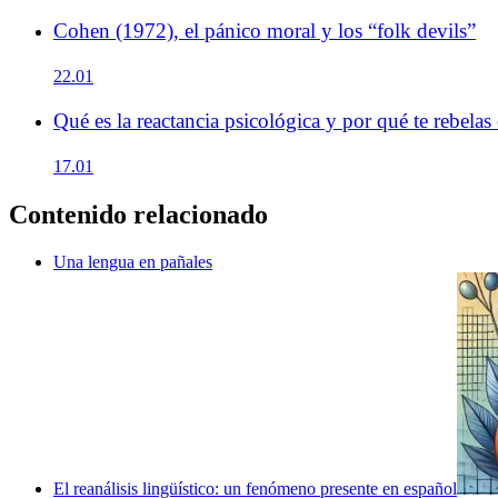
Cohen (1972), el pánico moral y los “folk devils”
22.01
Qué es la reactancia psicológica y por qué te rebela
17.01
Contenido relacionado
Una lengua en pañales
El reanálisis lingüístico: un fenómeno presente en español