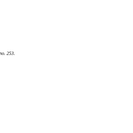
 no. 253
.