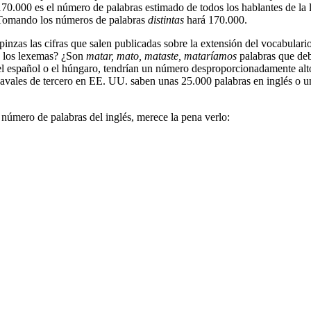
0.000 es el número de palabras estimado de todos los hablantes de la le
 Tomando los números de palabras
distintas
hará 170.000.
as las cifras que salen publicadas sobre la extensión del vocabulario 
a los lexemas? ¿Son
matar, mato, mataste, mataríamos
palabras que deb
el español o el húngaro, tendrían un número desproporcionadamente alto
 chavales de tercero en EE. UU. saben unas 25.000 palabras en inglés o 
úmero de palabras del inglés, merece la pena verlo: