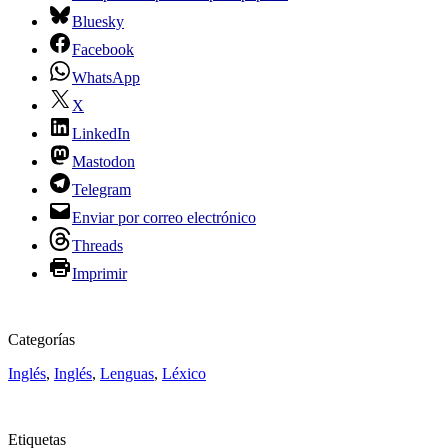
Bluesky
Facebook
WhatsApp
X
LinkedIn
Mastodon
Telegram
Enviar por correo electrónico
Threads
Imprimir
Categorías
Inglés
,
Inglés
,
Lenguas
,
Léxico
Etiquetas