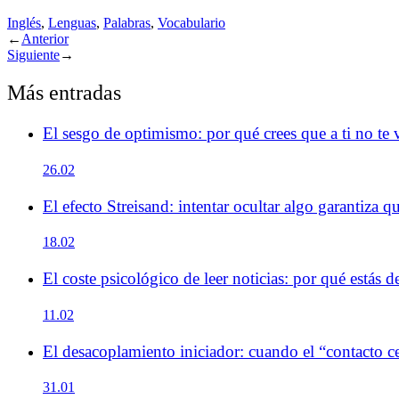
Inglés
,
Lenguas
,
Palabras
,
Vocabulario
←
Anterior
Siguiente
→
Más entradas
El sesgo de optimismo: por qué crees que a ti no te 
26.02
El efecto Streisand: intentar ocultar algo garantiza q
18.02
El coste psicológico de leer noticias: por qué estás 
11.02
El desacoplamiento iniciador: cuando el “contacto ce
31.01