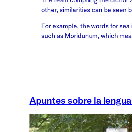
The team compiling the dictiona
other, similarities can be seen
For example, the words for sea 
such as Moridunum, which mean
Apuntes sobre la lengu