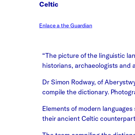
Celtic
Enlace a the Guardian
“The picture of the linguistic la
historians, archaeologists and 
Dr Simon Rodway, of Aberystwyth
compile the dictionary. Photog
Elements of modern languages s
their ancient Celtic counterpart