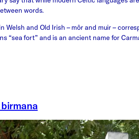
ry say that while modern Celtic languages are
 between words.
in Welsh and Old Irish – môr and muir – corres
s “sea fort” and is an ancient name for Carm
a birmana