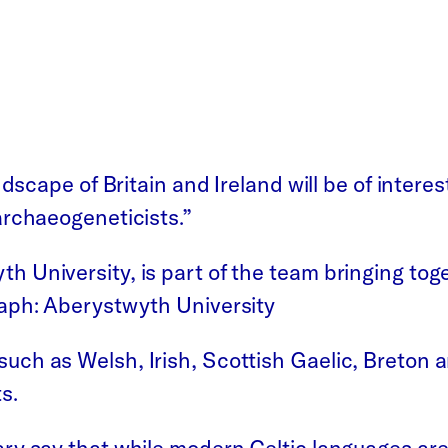
ndscape of Britain and Ireland will be of interest
archaeogeneticists.”
 University, is part of the team bringing tog
raph: Aberystwyth University
uch as Welsh, Irish, Scottish Gaelic, Breton 
s.