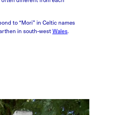
 often different from each
pond to “Mori” in Celtic names
arthen in south-west
Wales
.