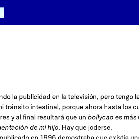
pp
ando la publicidad en la televisión, pero tengo
i tránsito intestinal, porque ahora hasta los 
es y al final resultará que un
bollycao
es más 
mentación de mi hijo
. Hay que joderse.
ublicado en 1996 demostraba que existía una 