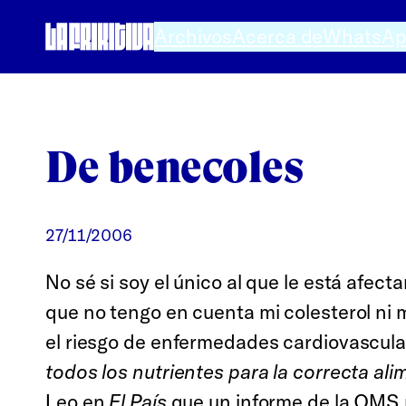
Saltar
Archivos
Acerca de
WhatsA
al
contenido
De benecoles
27/11/2006
No sé si soy el único al que le está afect
que no tengo en cuenta mi colesterol ni m
el riesgo de enfermedades cardiovascular
todos los nutrientes para la correcta ali
Leo en
El País
que un informe de la OMS p