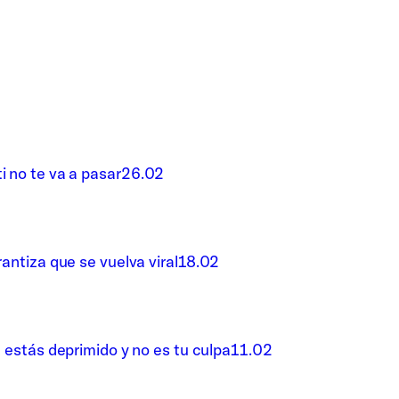
i no te va a pasar
26.02
rantiza que se vuelva viral
18.02
é estás deprimido y no es tu culpa
11.02