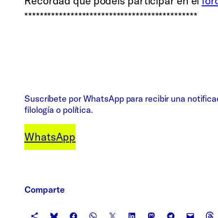
Recordad que podéis participar en el
for
*********************************************
Suscríbete por WhatsApp para recibir una notifica
filología o política.
WhatsApp
Comparte