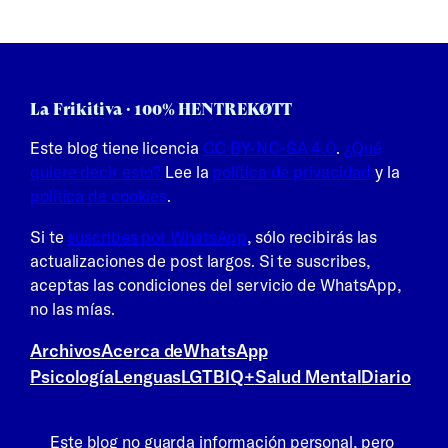
La Frikitiva · 100% HENTREKØTT
Este blog tiene licencia
CC BY-NC-SA 4.0
.
¿Qué
quiere decir esto?
Lee la
política de privacidad
y la
política de cookies
.
Si te
suscribes por WhatsApp
, sólo recibirás las
actualizaciones de post largos. Si te suscribes,
aceptas las condiciones del servicio de WhatsApp,
no las mías.
Archivos
Acerca de
WhatsApp
Psicología
Lenguas
LGTBIQ+
Salud Mental
Diario
Este blog no guarda información personal, pero