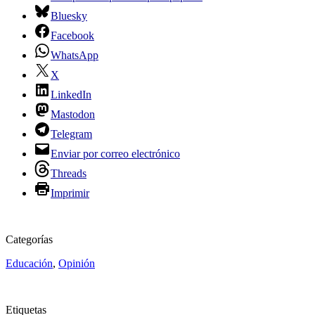
Bluesky
Facebook
WhatsApp
X
LinkedIn
Mastodon
Telegram
Enviar por correo electrónico
Threads
Imprimir
Categorías
Educación
,
Opinión
Etiquetas