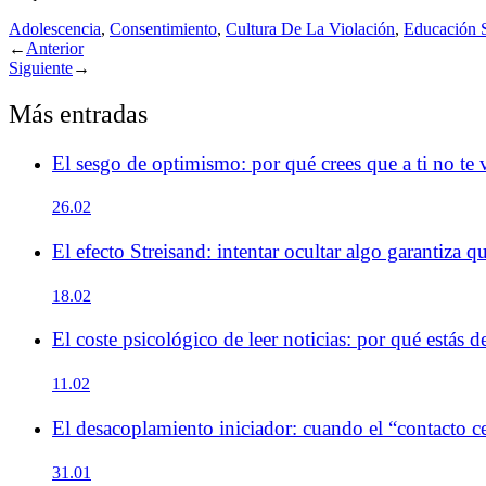
Adolescencia
,
Consentimiento
,
Cultura De La Violación
,
Educación 
←
Anterior
Siguiente
→
Más entradas
El sesgo de optimismo: por qué crees que a ti no te 
26.02
El efecto Streisand: intentar ocultar algo garantiza q
18.02
El coste psicológico de leer noticias: por qué estás 
11.02
El desacoplamiento iniciador: cuando el “contacto ce
31.01